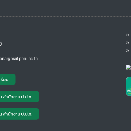
ต
ส
00
แ
ional@mail.pbru.ac.th
เรียน
น สำนักงาน ป.ป.ช.
น สำนักงาน ป.ป.ท.