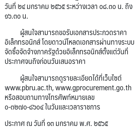
วันที่ ๒๔ มกราคม ๒๕๖๕ ระหว่างเวลา ๐๘.๓๐ น. ถึง
๑๖.๓๐ น.
ผู้สนใจสามารถขอรับเอกสารประกวดราคา
อิเล็กทรอนิกส์ โดยดาวน์โหลดเอกสารผ่านทางระบบ
จัดซื้อจัดจ้างภาครัฐด้วยอิเล็กทรอนิกส์ตั้งแต่วันที่
ประกาศจนถึงก่อนวันเสนอราคา
ผู้สนใจสามารถดูรายละเอียดได้ที่เว็บไซต์
www.pbru.ac.th, www.gprocurement.go.th
หรือสอบถามทางโทรศัพท์หมายเลข
๐-๓๒๗๐-๘๖๐๔ ในวันและเวลาราชการ
ประกาศ ณ วันที่ ๑๓ มกราคม พ.ศ. ๒๕๖๕