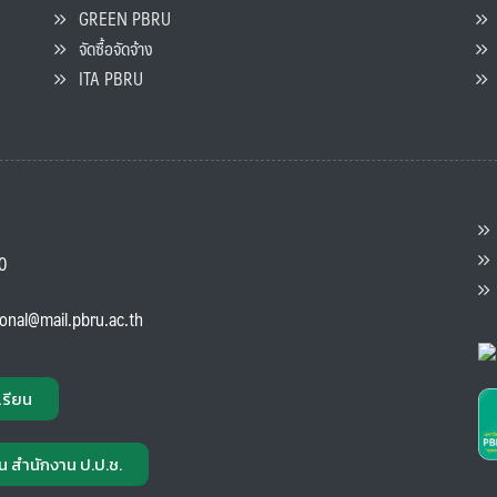
GREEN PBRU
ร
จัดซื้อจัดจ้าง
L
ITA PBRU
P
ต
ส
00
แ
ional@mail.pbru.ac.th
เรียน
น สำนักงาน ป.ป.ช.