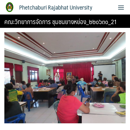
Phetchaburi Rajabhat University
คณะวิทยาการจัดการ ชุมชนยางหย่อง_๒๒๐๖๓๐_21