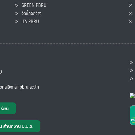
GREEN PBRU
ร
จัดซื้อจัดจ้าง
L
ITA PBRU
P
ต
ส
00
แ
ional@mail.pbru.ac.th
เรียน
น สำนักงาน ป.ป.ช.