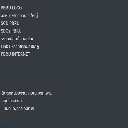
PBRU LOGO
ดหมายข่าวดอนขังใหญ่
SCD PBRU
SDGs PBRU
ะบบเลือกตั้งออนไลน์
ink มหาวิทยาลัยราชภัฏ
BRU INTERNET
ิดต่อหน่วยงานภายใน มรภ.พบ.
มุดโทรศัพท์
ผนที่และการเดินทาง