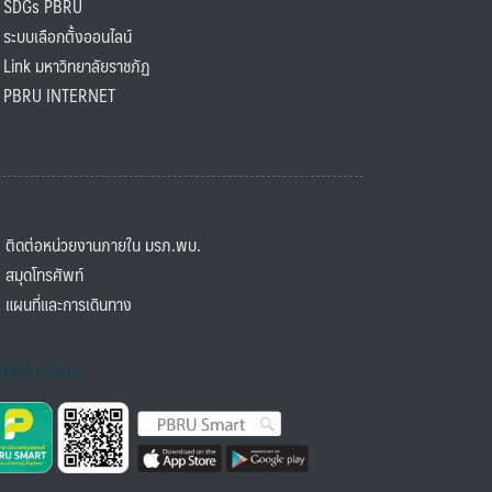
SDGs PBRU
ะบบเลือกตั้งออนไลน์
ink มหาวิทยาลัยราชภัฏ
BRU INTERNET
ิดต่อหน่วยงานภายใน มรภ.พบ.
มุดโทรศัพท์
ผนที่และการเดินทาง