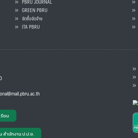
PBRU JOURNAL
GREEN PBRU
ร
จัดซื้อจัดจ้าง
L
ITA PBRU
P
ต
ส
00
แ
ional@mail.pbru.ac.th
เรียน
น สำนักงาน ป.ป.ช.