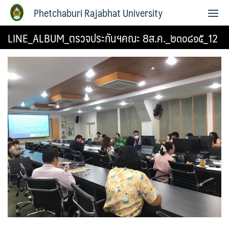
Phetchaburi Rajabhat University
LINE_ALBUM_ตรวจประกันฯคณะ 8ส.ค._๒๓๐๘๑๕_12