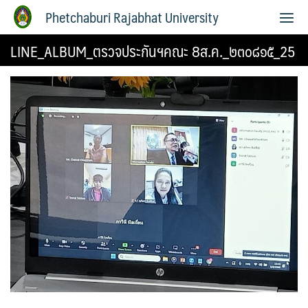
Phetchaburi Rajabhat University
LINE_ALBUM_ตรวจประกันฯคณะ 8ส.ค._๒๓๐๘๑๕_25