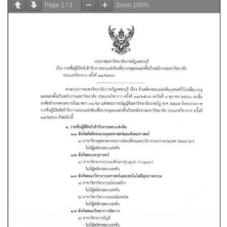
Page
1
/
3
Zoom
100%