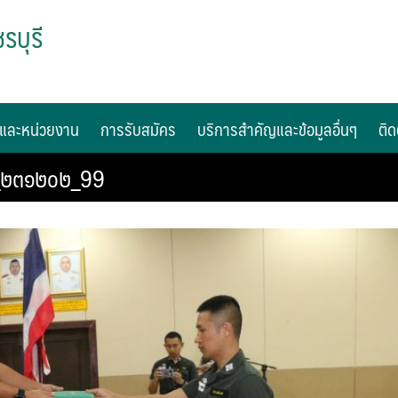
รบุรี
และหน่วยงาน
การรับสมัคร
บริการสำคัญและข้อมูลอื่นๆ
ติด
0_๒๓๑๒๐๒_99