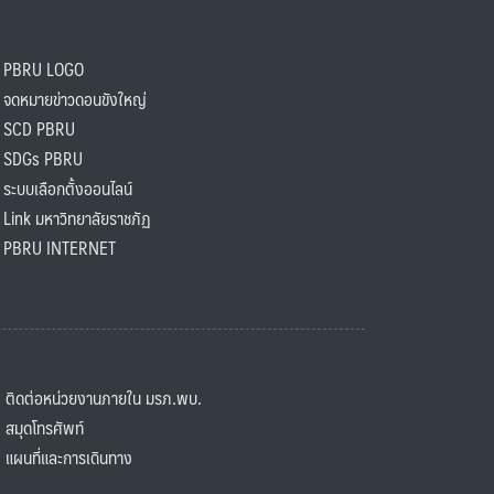
PBRU LOGO
ดหมายข่าวดอนขังใหญ่
SCD PBRU
SDGs PBRU
ะบบเลือกตั้งออนไลน์
ink มหาวิทยาลัยราชภัฏ
BRU INTERNET
ิดต่อหน่วยงานภายใน มรภ.พบ.
มุดโทรศัพท์
ผนที่และการเดินทาง