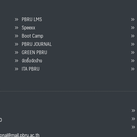
PBRU LMS
Speexx
จ
Boot Camp
PBRU JOURNAL
GREEN PBRU
ร
จัดซื้อจัดจ้าง
L
ITA PBRU
P
ต
ส
00
แ
ional@mail.pbru.ac.th