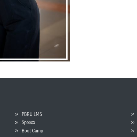
PBRU LMS
Speexx
จ
Boot Camp