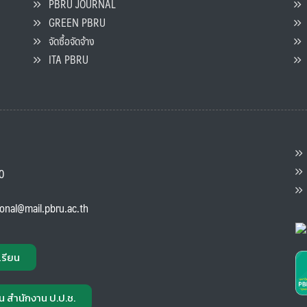
PBRU JOURNAL
GREEN PBRU
ร
จัดซื้อจัดจ้าง
L
ITA PBRU
P
ต
ส
00
แ
ional@mail.pbru.ac.th
เรียน
น สำนักงาน ป.ป.ช.