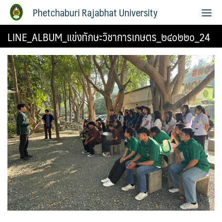
Phetchaburi Rajabhat University
LINE_ALBUM_แข่งทักษะวิชาการเกษตร_๒๔๐๒๒๐_24