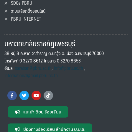
SDGs PBRU
ระบบเลือกตั้งออนไลน์
PBRU INTERNET
มหาวิทยาลัยราชภัฏเพชรบุรี
38 หมู่ 8 ถ.หาดเจ้าสำราญ ต.นาวุ้ง อ.เมือง จ.เพชรบุรี 76000
โทรศัพท์ 0 3270 8612 โทรสาร 0 3270 8653
อีเมล
saraban@pbru.ac.th
,
info@pbru.ac.th
,
international@mail.pbru.ac.th
แนะนำ ติชม ร้องเรียน
ช่องทางร้องเรียน สำนักงาน ป.ป.ช.