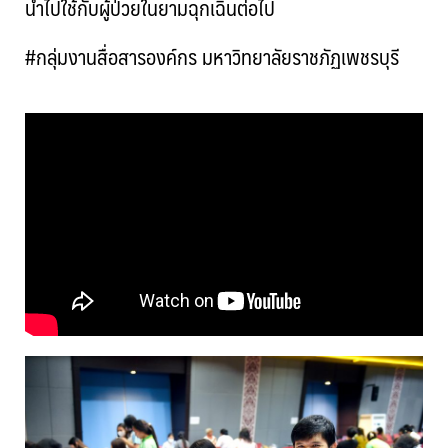
นำไปใช้กับผู้ป่วยในยามฉุกเฉินต่อไป
#กลุ่มงานสื่อสารองค์กร มหาวิทยาลัยราชภัฏเพชรบุรี