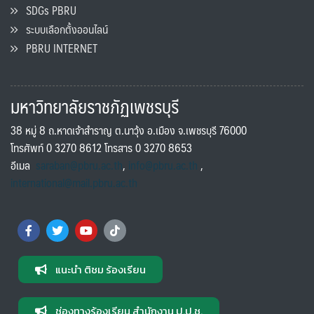
SDGs PBRU
ระบบเลือกตั้งออนไลน์
PBRU INTERNET
มหาวิทยาลัยราชภัฏเพชรบุรี
38 หมู่ 8 ถ.หาดเจ้าสำราญ ต.นาวุ้ง อ.เมือง จ.เพชรบุรี 76000
โทรศัพท์ 0 3270 8612 โทรสาร 0 3270 8653
อีเมล
saraban@pbru.ac.th
,
info@pbru.ac.th
,
international@mail.pbru.ac.th
แนะนำ ติชม ร้องเรียน
ช่องทางร้องเรียน สำนักงาน ป.ป.ช.