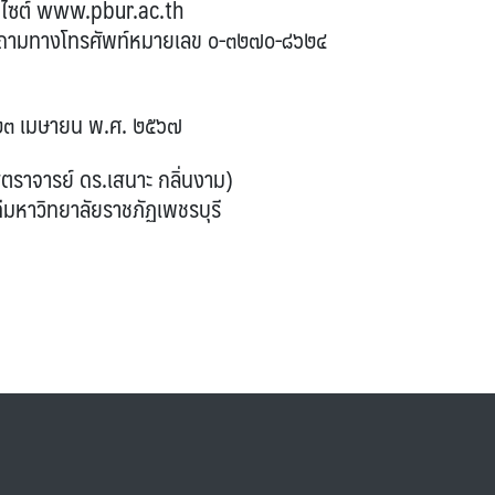
ไซต์ www.pbur.ac.th
ถามทางโทรศัพท์หมายเลข ๐-๓๒๗๐-๘๖๒๔
ยน พ.ศ. ๒๕๖๗
สตราจารย์ ดร.เสนาะ กลิ่นงาม)
ีมหาวิทยาลัยราชภัฏเพชรบุรี