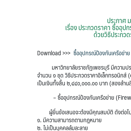
ประกาศ ม
เรื่อง ประกวดราคา ซื้ออุปก
ด้วยวิธีประกวด
Download >>>
ซื้ออุปกรณ์ป้องกันเครือข่า
มหาวิทยาลัยราชภัฏเพชรบุรี มีความประสงค
จำนวน ๑ ชุด วิธีประกวดราคาอิเล็กทรอนิกส์
เป็นเงินทั้งสิ้น ๒,๔๔๐,๐๐๐.๐๐ บาท (สองล้านส
– ซื้ออุปกรณ์ป้องกันเครือข่าย (Firewa
ผู้ยื่นข้อเสนอจะต้องมีคุณสมบัติ ดังต่อไปน
๑. มีความสามารถตามกฎหมาย
๒. ไม่เป็นบุคคลล้มละลาย