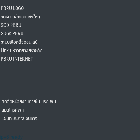
PBRU LOGO
ดหมายข่าวดอนขังใหญ่
SCD PBRU
SDGs PBRU
ะบบเลือกตั้งออนไลน์
ink มหาวิทยาลัยราชภัฏ
BRU INTERNET
ิดต่อหน่วยงานภายใน มรภ.พบ.
มุดโทรศัพท์
ผนที่และการเดินทาง