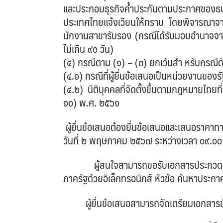
และประกอบธุรกิจค้ำประกันตามประกาศของธน
ประเทศไทยแจ้งเวียนให้ทราบ โดยพิจารณาจากย
นักงานสาขารับรอง (กรณีได้รับมอบอำนาจจากสำ
ไม่เกิน ๙๐ วัน)
(๔) กรณีตาม (๑) – (๓) ยกเว้นสำ หรับกรณีดัง
(๔.๑) กรณีที่ผู้ยื่นข้อเสนอเป็นหน่วยงานของรั
(๔.๒) นิติบุคคลที่จัดตั้งขึ้นตามกฎหมายไทยท
๑๐) พ.ศ. ๒๕๖๑
ผู้ยื่นข้อเสนอต้องยื่นข้อเสนอและเสนอราคาทา
วันที่ ๒ พฤษภาคม ๒๕๖๗ ระหว่างเวลา ๐๙.๐๐ 
ผู้สนใจสามารถขอรับเอกสารประกวดราคาอิ
ภาครัฐด้วยอิเล็กทรอนิกส์ หัวข้อ ค้นหาประกาศ
ผู้ยื่นข้อเสนอสามารถจัดเตรียมเอกสารข้อเ