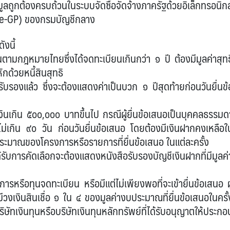
ลถูกต้องครบถ้วนในระบบจัดซื้อจัดจ้างภาครัฐด้วยอิเล็กทรอนิกส
 e-GP) ของกรมบัญชีกลาง
ังนี้
งขึ้นตามกฎหมายไทยซึ่งได้จดทะเบียนเกินกว่า ๑ ปี ต้องมีมูลค่าสุทธ
กด้วยหนี้สินสุทธิ
บรองแล้ว ซึ่งจะต้องแสดงค่าเป็นบวก ๑ ปีสุดท้ายก่อนวันยื่นข้
วงเงินเกิน ๕๐๐,๐๐๐ บาทขึ้นไป กรณีผู้ยื่นข้อเสนอเป็นบุคคลธรรมด
่เกิน ๙๐ วัน ก่อนวันยื่นข้อเสนอ โดยต้องมีเงินฝากคงเหลือใ
ระมาณของโครงการหรือรายการที่ยื่นข้อเสนอ ในแต่ละครั้ง
ได้รับการคัดเลือกจะต้องแสดงหนังสือรับรองบัญชีเงินฝากที่มีมูลค่
ิจการหรือทุนจดทะเบียน หรือมีแต่ไม่เพียงพอที่จะเข้ายื่นข้อเสนอ ผู
ีวงเงินสินเชื่อ ๑ ใน ๔ ของมูลค่างบประมาณที่ยื่นข้อเสนอในครั้
ษัทเงินทุนหรือบริษัทเงินทุนหลักทรัพย์ที่ได้รับอนุญาตให้ประกอ