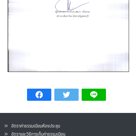
อัตราค่าธรรมเนียมห้องประชุม
อัตราและวิธีการเก็บค่าธรรมเนียน