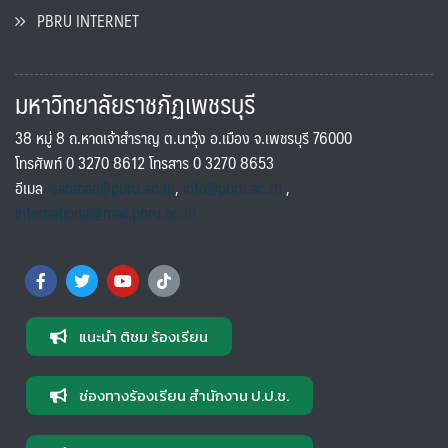
PBRU INTERNET
มหาวิทยาลัยราชภัฏเพชรบุรี
38 หมู่ 8 ถ.หาดเจ้าสำราญ ต.นาวุ้ง อ.เมือง จ.เพชรบุรี 76000
โทรศัพท์ 0 3270 8612 โทรสาร 0 3270 8653
อีเมล
saraban@pbru.ac.th
,
info@pbru.ac.th
,
international@mail.pbru.ac.th
แนะนำ ติชม ร้องเรียน
ช่องทางร้องเรียน สำนักงาน ป.ป.ช.