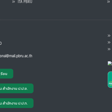
ITA PBRU
P
ต
ส
00
แ
ional@mail.pbru.ac.th
เรียน
น สำนักงาน ป.ป.ช.
น สำนักงาน ป.ป.ท.