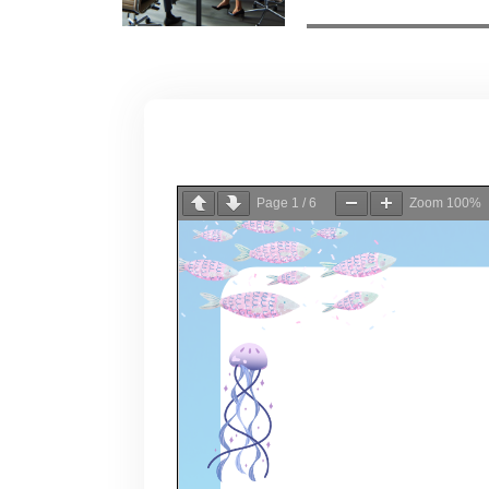
Page
1
/
6
Zoom
100%