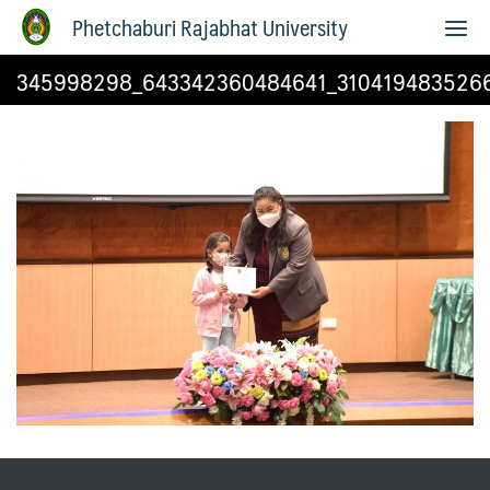
Phetchaburi Rajabhat University
345998298_643342360484641_310419483526