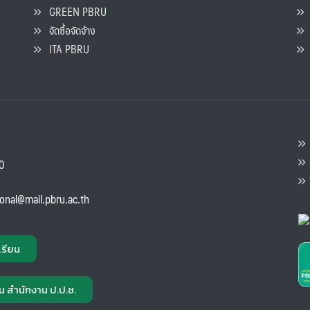
GREEN PBRU
ร
จัดซื้อจัดจ้าง
L
ITA PBRU
P
ต
ส
00
แ
ional@mail.pbru.ac.th
เรียน
น สำนักงาน ป.ป.ช.