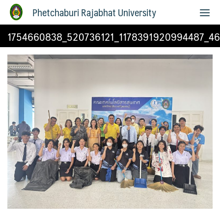
Phetchaburi Rajabhat University
1754660838_520736121_1178391920994487_4