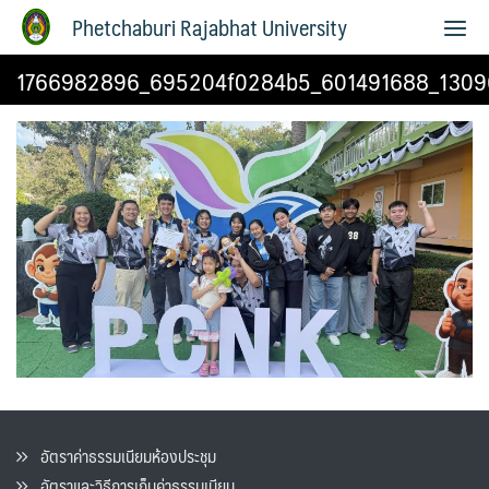
Phetchaburi Rajabhat University
1766982896_695204f0284b5_601491688_1309
อัตราค่าธรรมเนียมห้องประชุม
อัตราและวิธีการเก็บค่าธรรมเนียน