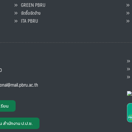
GREEN PBRU
ร
จัดซื้อจัดจ้าง
L
ITA PBRU
P
ต
ส
00
แ
ional@mail.pbru.ac.th
เรียน
น สำนักงาน ป.ป.ช.