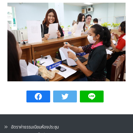
อัตราค่าธรรมเนียมห้องประชุม