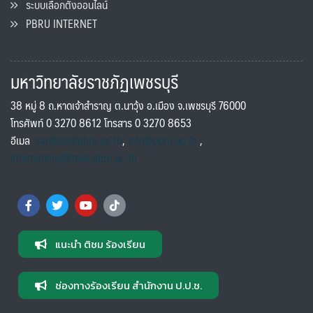
ระบบเลือกตั้งออนไลน์
PBRU INTERNET
มหาวิทยาลัยราชภัฏเพชรบุรี
38 หมู่ 8 ถ.หาดเจ้าสำราญ ต.นาวุ้ง อ.เมือง จ.เพชรบุรี 76000
โทรศัพท์ 0 3270 8612 โทรสาร 0 3270 8653
อีเมล
saraban@pbru.ac.th
,
info@pbru.ac.th
,
international@mail.pbru.ac.th
แนะนำ ติชม ร้องเรียน
ช่องทางร้องเรียน สำนักงาน ป.ป.ช.