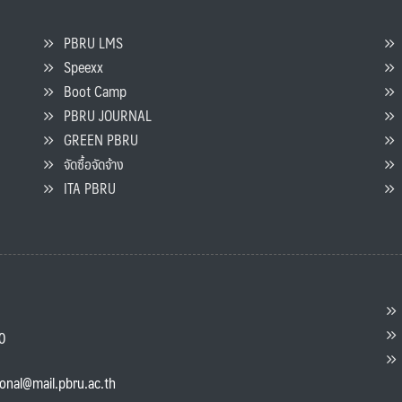
PBRU LMS
Speexx
จ
Boot Camp
PBRU JOURNAL
GREEN PBRU
ร
จัดซื้อจัดจ้าง
L
ITA PBRU
P
ต
ส
00
แ
ional@mail.pbru.ac.th