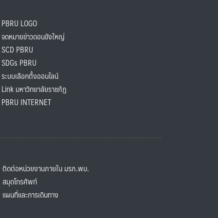
PBRU LOGO
ดหมายข่าวดอนขังใหญ่
SCD PBRU
SDGs PBRU
ะบบเลือกตั้งออนไลน์
ink มหาวิทยาลัยราชภัฏ
BRU INTERNET
ิดต่อหน่วยงานภายใน มรภ.พบ.
มุดโทรศัพท์
ผนที่และการเดินทาง