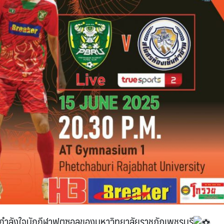
ห้กำลังใจนักกีฬาฟุตซอลของมหาวิทยาลัยราชภัฏเพชรบุรี