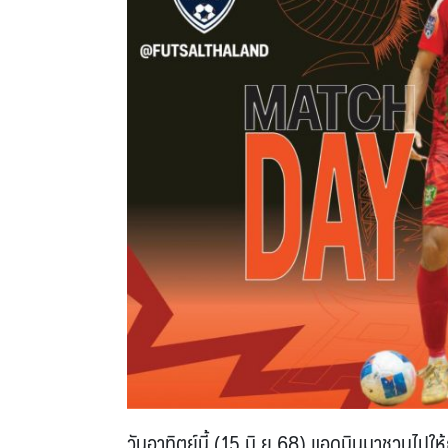
วันอาทิตย์นี้ (15 มิ.ย.68) แอดมินมาชวนไปใ