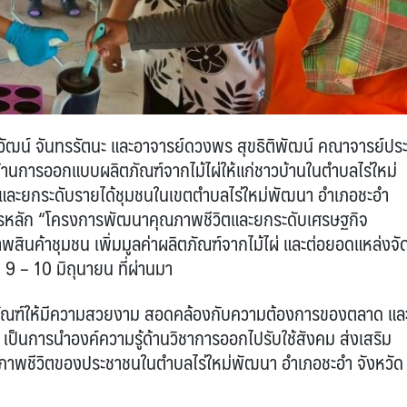
รวัฒน์ จันทรรัตนะ และอาจารย์ดวงพร สุขธิติพัฒน์ คณาจารย์ปร
้านการออกแบบผลิตภัณฑ์จากไม้ไผ่ให้แก่ชาวบ้านในตำบลไร่ใหม่
ละยกระดับรายได้ชุมชนในเขตตำบลไร่ใหม่พัฒนา อำเภอชะอำ
งการหลัก “โครงการพัฒนาคุณภาพชีวิตและยกระดับเศรษฐกิจ
สินค้าชุมชน เพิ่มมูลค่าผลิตภัณฑ์จากไม้ไผ่ และต่อยอดแหล่งจั
ี่ 9 – 10 มิถุนายน ที่ผ่านมา
ตภัณฑ์ให้มีความสวยงาม สอดคล้องกับความต้องการของตลาด แล
 เป็นการนำองค์ความรู้ด้านวิชาการออกไปรับใช้สังคม ส่งเสริม
าพชีวิตของประชาชนในตำบลไร่ใหม่พัฒนา อำเภอชะอำ จังหวัด