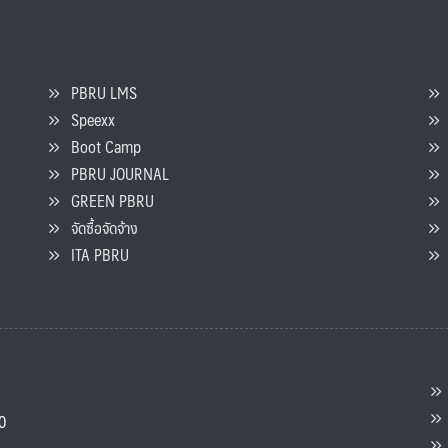
PBRU LMS
Speexx
จ
Boot Camp
PBRU JOURNAL
GREEN PBRU
ร
จัดซื้อจัดจ้าง
L
ITA PBRU
P
ต
ส
00
แ