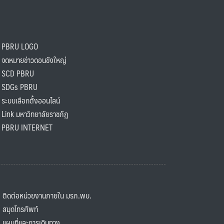
PBRU LOGO
ดหมายข่าวดอนขังใหญ่
SCD PBRU
SDGs PBRU
ะบบเลือกตั้งออนไลน์
ink มหาวิทยาลัยราชภัฏ
BRU INTERNET
ิดต่อหน่วยงานภายใน มรภ.พบ.
มุดโทรศัพท์
ผนที่และการเดินทาง