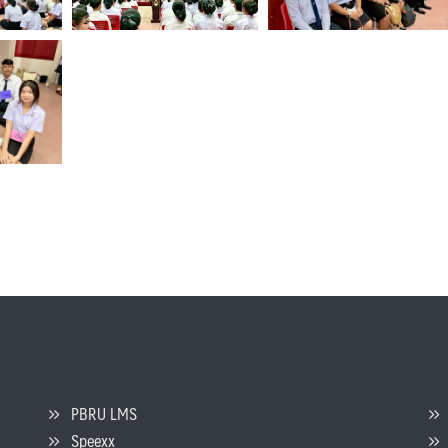
PBRU LMS
Speexx
จ