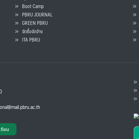
Boot Camp
PBRU JOURNAL
GREEN PBRU
ร
จัดซื้อจัดจ้าง
L
ITA PBRU
P
ต
ส
00
แ
ional@mail.pbru.ac.th
เรียน