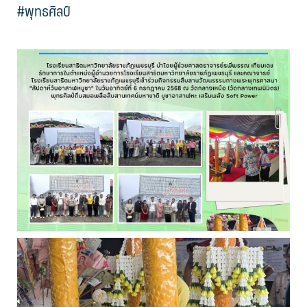
#พุทธศิลป์