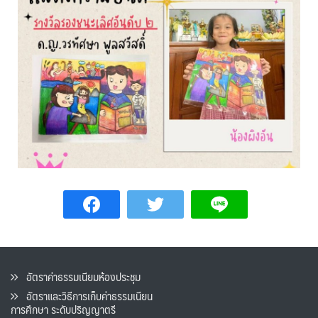
อัตราค่าธรรมเนียมห้องประชุม
อัตราและวิธีการเก็บค่าธรรมเนียน
การศึกษา ระดับปริญญาตรี