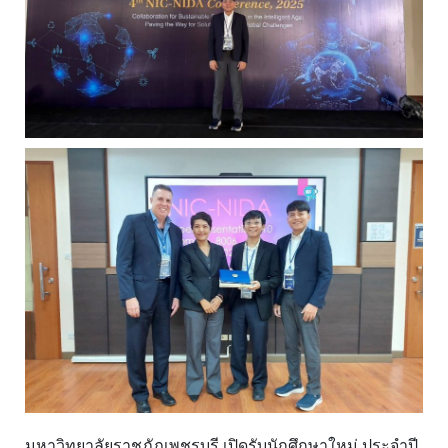
มหาวิทยาลัยราชภัฏเพชรบุรี เปิดรับนักศึกษาใหม่ ประจำปี