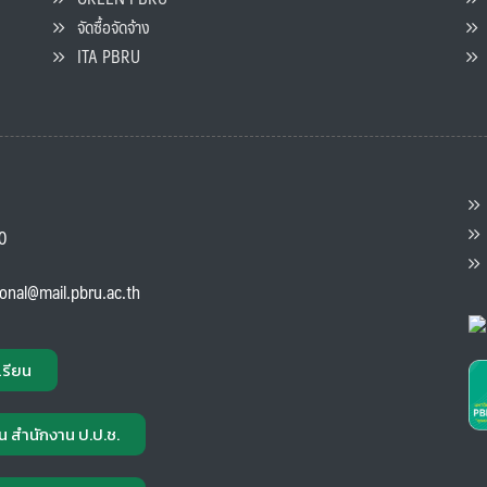
จัดซื้อจัดจ้าง
L
ITA PBRU
P
ต
ส
00
แ
ional@mail.pbru.ac.th
เรียน
น สำนักงาน ป.ป.ช.