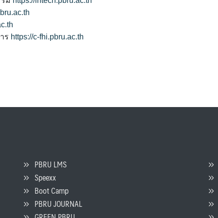
รรม
https://intech.pbru.ac.th
pbru.ac.th
ac.th
การ
https://c-fhi.pbru.ac.th
PBRU LMS
Speexx
จ
Boot Camp
PBRU JOURNAL
GREEN PBRU
ร