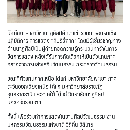
นักศึกษาสาขาวิชานาฏศิลป์ศึกษาเข้าร่วมการอบรมเชิง
ปฏิบัติการ การแสดง “กินรีสี่ภาค” โดยมีผู้เชี่ยวชาญทาง
ด้านนาฏศิลป์เป็นผู้ถ่ายทอดความรู้กระบวนท่ารำในการ
จัดการแสดง หลังได้รับการคัดเลือกให้เป็นตัวแทนภาค
กลางจากกรมส่งเสริมวัฒนธรรม กระทรวงวัฒนธรรม
ขณะที่ตัวแทนภาคเหนือ ได้แก่ มหาวิทยาลัยพะเยา ภาค
ตะวันออกเฉียงเหนือ ได้แก่ มหาวิทยาลัยราชภัฎ
อุบลราชธานี และภาคใต้ ได้แก่ วิทยาลัยนาฏศิลป
นครศรีธรรมราช
ทั้งนี้ เพื่อร่วมทำการแสดงในงานศิลปวัฒนธรรม งาน
มหกรรมวัฒนธรรมแห่งชาติ วิถีถิ่น วิถีไทย