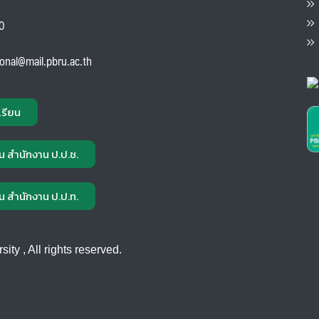
ต
ส
00
แ
ional@mail.pbru.ac.th
เรียน
น สำนักงาน ป.ป.ช.
น สำนักงาน ป.ป.ท.
ty , All rights reserved.