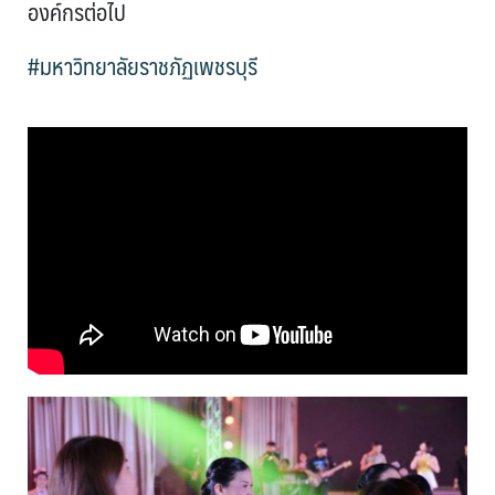
องค์กรต่อไป
#มหาวิทยาลัยราชภัฏเพชรบุรี