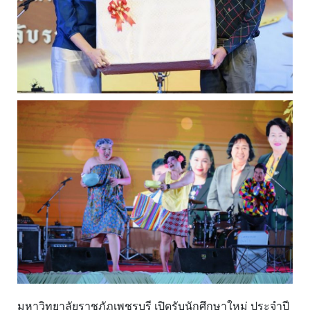
มหาวิทยาลัยราชภัฏเพชรบุรี เปิดรับนักศึกษาใหม่ ประจำปี