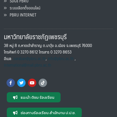
SDGs PBRU
ระบบเลือกตั้งออนไลน์
PBRU INTERNET
มหาวิทยาลัยราชภัฏเพชรบุรี
38 หมู่ 8 ถ.หาดเจ้าสำราญ ต.นาวุ้ง อ.เมือง จ.เพชรบุรี 76000
โทรศัพท์ 0 3270 8612 โทรสาร 0 3270 8653
อีเมล
saraban@pbru.ac.th
,
info@pbru.ac.th
,
international@mail.pbru.ac.th
แนะนำ ติชม ร้องเรียน
ช่องทางร้องเรียน สำนักงาน ป.ป.ช.