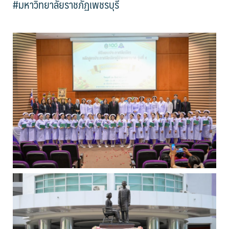
#มหาวิทยาลัยราชภัฏเพชรบุรี