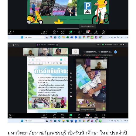
มหาวิทยาลัยราชภัฏเพชรบุรี เปิดรับนักศึกษาใหม่ ประจำปี