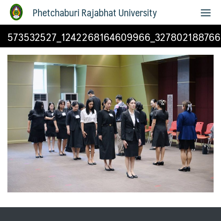
Phetchaburi Rajabhat University
573532527_1242268164609966_327802188766