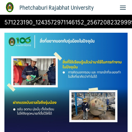
Phetchaburi Rajabhat University
571223190_1243572971146152_2567208232999