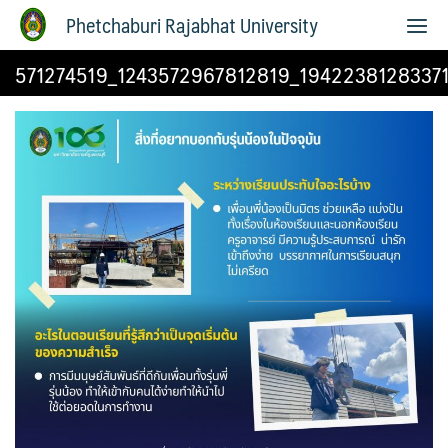
Phetchaburi Rajabhat University
571274519_1243572967812819_1942238128337