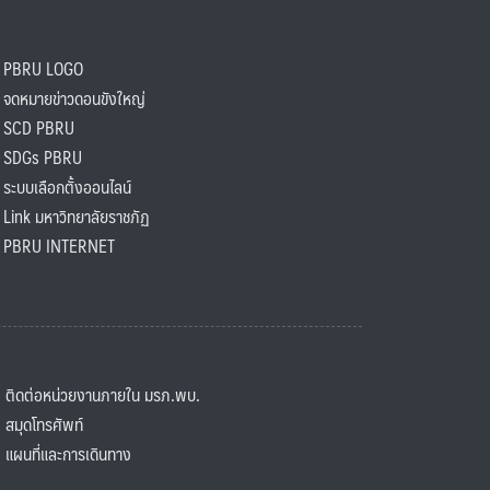
PBRU LOGO
ดหมายข่าวดอนขังใหญ่
SCD PBRU
SDGs PBRU
ะบบเลือกตั้งออนไลน์
ink มหาวิทยาลัยราชภัฏ
BRU INTERNET
ิดต่อหน่วยงานภายใน มรภ.พบ.
มุดโทรศัพท์
ผนที่และการเดินทาง