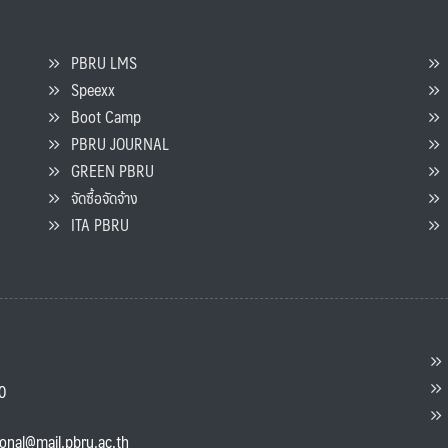
PBRU LMS
Speexx
จ
Boot Camp
PBRU JOURNAL
GREEN PBRU
ร
จัดซื้อจัดจ้าง
L
ITA PBRU
P
ต
ส
00
แ
ional@mail.pbru.ac.th