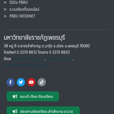
SDGs PBRU
ระบบเลือกตั้งออนไลน์
PBRU INTERNET
มหาวิทยาลัยราชภัฏเพชรบุรี
38 หมู่ 8 ถ.หาดเจ้าสำราญ ต.นาวุ้ง อ.เมือง จ.เพชรบุรี 76000
โทรศัพท์ 0 3270 8612 โทรสาร 0 3270 8653
อีเมล
saraban@pbru.ac.th
,
info@pbru.ac.th
,
international@mail.pbru.ac.th
แนะนำ ติชม ร้องเรียน
ช่องทางร้องเรียน สำนักงาน ป.ป.ช.