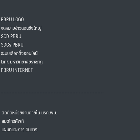
PBRU LOGO
ดหมายข่าวดอนขังใหญ่
SCD PBRU
SDGs PBRU
ะบบเลือกตั้งออนไลน์
ink มหาวิทยาลัยราชภัฏ
BRU INTERNET
ิดต่อหน่วยงานภายใน มรภ.พบ.
มุดโทรศัพท์
ผนที่และการเดินทาง