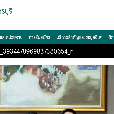
รบุรี
และหน่วยงาน
การรับสมัคร
บริการสำคัญและข้อมูลอื่นๆ
ติด
0_3934478969837380654_n