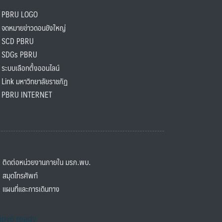
PBRU LOGO
ดหมายข่าวดอนขังใหญ่
SCD PBRU
SDGs PBRU
ะบบเลือกตั้งออนไลน์
ink มหาวิทยาลัยราชภัฏ
BRU INTERNET
ิดต่อหน่วยงานภายใน มรภ.พบ.
มุดโทรศัพท์
ผนที่และการเดินทาง