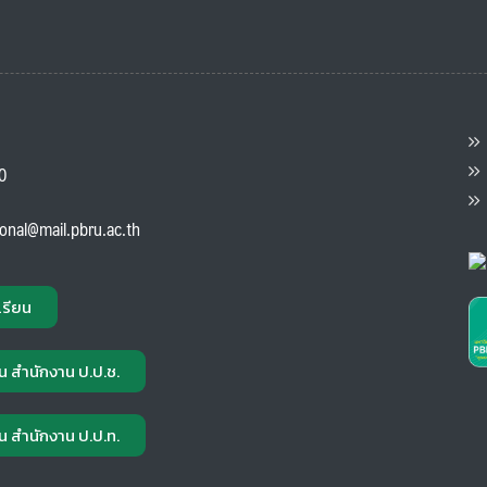
ต
ส
00
แ
ional@mail.pbru.ac.th
เรียน
น สำนักงาน ป.ป.ช.
น สำนักงาน ป.ป.ท.