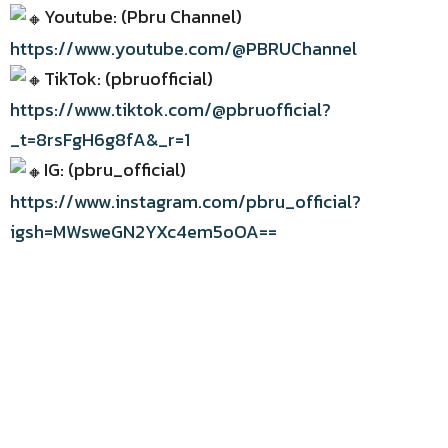
Youtube: (Pbru Channel)
https://www.youtube.com/@PBRUChannel
TikTok: (pbruofficial)
https://www.tiktok.com/@pbruofficial?
_t=8rsFgH6g8fA&_r=1
IG: (pbru_official)
https://www.instagram.com/pbru_official?
igsh=MWsweGN2YXc4em5oOA==