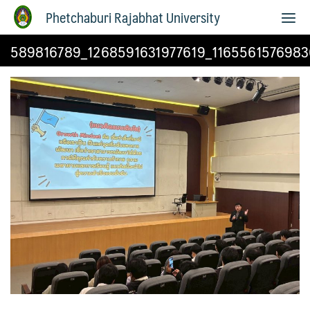
Phetchaburi Rajabhat University
589816789_1268591631977619_116556157698