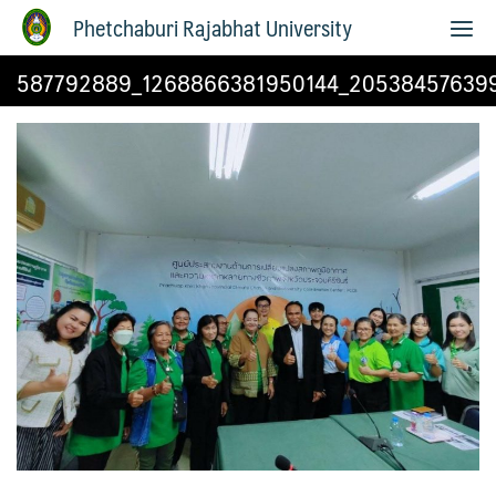
Phetchaburi Rajabhat University
587792889_1268866381950144_20538457639