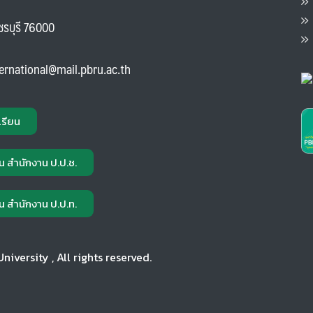
ต
ส
พชรบุรี 76000
แ
ternational@mail.pbru.ac.th
เรียน
น สำนักงาน ป.ป.ช.
น สำนักงาน ป.ป.ท.
versity , All rights reserved.