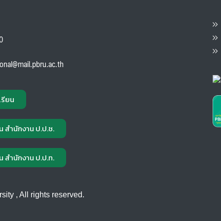
ต
ส
00
แ
ional@mail.pbru.ac.th
เรียน
น สำนักงาน ป.ป.ช.
น สำนักงาน ป.ป.ท.
ty , All rights reserved.